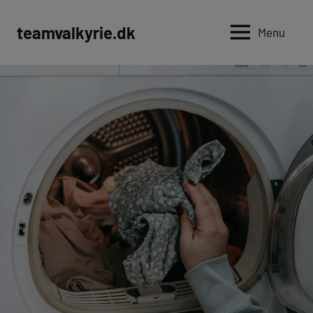
Videre
til
teamvalkyrie.dk
Menu
indhold