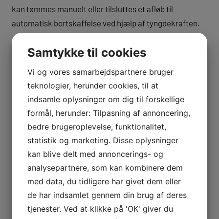
kan tømmes manuelt eller tilsluttes et afløb til
automatisk bortskaffelse ved hjælp af tyngdekraften.
Vask lintfilteret hver gang du
Samtykke til cookies
bruger din tørretumbler
Vi og vores samarbejdspartnere bruger
teknologier, herunder cookies, til at
indsamle oplysninger om dig til forskellige
Det er vigtigt at rense fnugfilteret i din tørretumbler,
formål, herunder: Tilpasning af annoncering,
hver gang du bruger den. En måde, du kan gøre dette
bedre brugeroplevelse, funktionalitet,
på, er ved at fjerne tørretumblerarket mellem brug og
statistik og marketing. Disse oplysninger
regelmæssigt fjerne fnug fra fnugfilteret. På den måde
kan blive delt med annoncerings- og
undgår du, at der opstår skimmelsvamp eller lugt,
analysepartnere, som kan kombinere dem
hvilket kan medføre en nedsat effektivitet i dit apparat.
med data, du tidligere har givet dem eller
Du bør måske også sørge for at vaske hænder, når du
de har indsamlet gennem din brug af deres
har rørt ved dele af din tørretumbler.
tjenester. Ved at klikke på 'OK' giver du